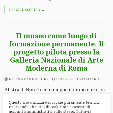
LEGGI IL SEGUITO →
Il museo come luogo di
formazione permanente. Il
progetto pilota presso la
Galleria Nazionale di Arte
Moderna di Roma
MILENA GAMMAITONI
17/12/2021
ITALIANO
Abstract: Non è certo da poco tempo che ci si
interroga su quale debba essere il ruolo
Questo sito utilizza dei cookie puramente tecnici,
dell’arte nella vita e nell’apprendimento
riservando altri tipi di cookie ai possessori di
dell’individuo. Illustri pensatori…
account amministrativi sullo stesso. Tuttavia,