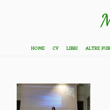
Vai
al
M
contenuto
HOME
CV
LIBRI
ALTRE PUB