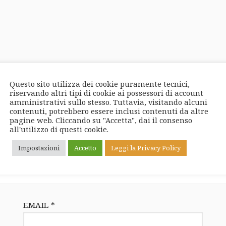
I campi obbligatori sono contrassegnati
*
Questo sito utilizza dei cookie puramente tecnici,
riservando altri tipi di cookie ai possessori di account
amministrativi sullo stesso. Tuttavia, visitando alcuni
contenuti, potrebbero essere inclusi contenuti da altre
pagine web. Cliccando su "Accetta", dai il consenso
all'utilizzo di questi cookie.
Impostazioni
Accetto
Leggi la Privacy Policy
EMAIL
*